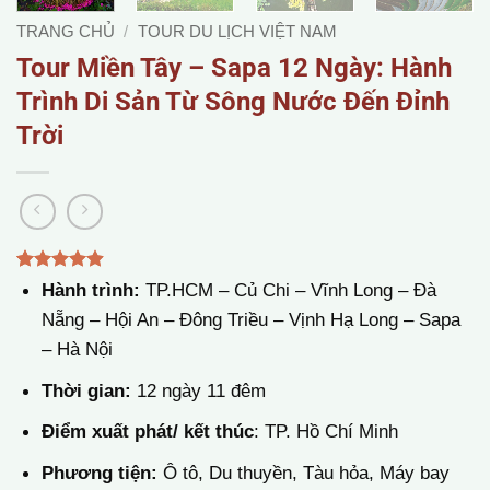
TRANG CHỦ
/
TOUR DU LỊCH VIỆT NAM
Tour Miền Tây – Sapa 12 Ngày: Hành
Trình Di Sản Từ Sông Nước Đến Đỉnh
Trời
4.89
9
trên 5
Hành trình:
TP.HCM – Củ Chi – Vĩnh Long – Đà
dựa trên
Nẵng – Hội An – Đông Triều – Vịnh Hạ Long – Sapa
đánh giá
– Hà Nội
Thời gian:
12 ngày 11 đêm
Điểm xuất phát/ kết thúc
: TP. Hồ Chí Minh
Phương tiện:
Ô tô, Du thuyền, Tàu hỏa, Máy bay