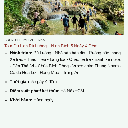
TOUR DU LỊCH VIỆT NAM
Tour Du Lịch Pù Luông – Ninh Bình 5 Ngày 4 Đêm
Hành trình:
Pù Luông - Nhà sàn bản địa - Ruộng bậc thang -
Xe trâu - Thác Hiêu - Làng lụa - Chèo bè tre - Bánh xe nước
- Đền Thái Vi - Chùa Bích Động - Vườn chim Thung Nham -
Cố đô Hoa Lư - Hang Múa - Tràng An
Thời gian:
5 ngày 4 đêm
Điểm xuất phát/ kết thúc
: Hà Nội/HCM
Khởi hành:
Hàng ngày