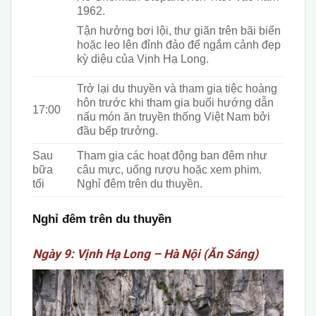
1962.
Tận hưởng bơi lội, thư giãn trên bãi biển
hoặc leo lên đỉnh đảo để ngắm cảnh đ
ẹp
kỳ diệu của Vịnh Hạ Long.
T
rở lại du thuyền và tham gia tiệc hoàng
hôn trước khi tham gia buổi hướng dẫn
17:00
nấu món ăn truyền thống Việt Nam bởi
đầu bếp trưởng.
Sau
T
ham gia các hoạt động ban đêm như
bữa
câu mực, uống rượu hoặc xem phim.
tối
Nghỉ đêm trên du thuyền.
Nghỉ đêm trên du thuyền
Ngày 9: Vịnh Hạ Long – Hà Nội (Ăn Sáng)