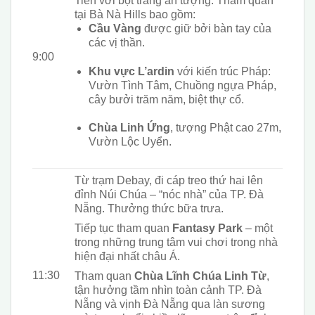
Tiên với bọt trắng ấn tượng. Tham quan
tại Bà Nà Hills bao gồm:
Cầu Vàng
được giữ bởi bàn tay của
các vị thần.
9:00
Khu vực L’ardin
với kiến trúc Pháp:
Vườn Tình Tâm, Chuồng ngựa Pháp,
cây bưởi trăm năm, biệt thự cổ.
Chùa Linh Ứng
, tượng Phật cao 27m,
Vườn Lộc Uyển.
Từ trạm Debay, đi cáp treo thứ hai lên
đỉnh Núi Chúa – “nóc nhà” của TP. Đà
Nẵng. Thưởng thức bữa trưa.
Tiếp tục tham quan
Fantasy Park
– một
trong những trung tâm
vui
chơi trong nhà
hiện đại nhất châu Á.
11:30
Tham quan
Chùa Lĩnh Chúa Linh Từ
,
tận hưởng tầm nhìn toàn cảnh TP. Đà
Nẵng và vịnh Đà Nẵng qua làn sương