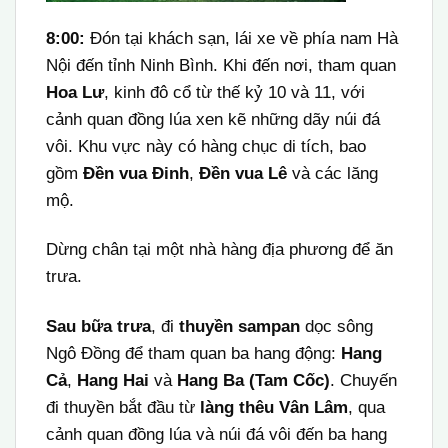
8:00:
Đón tại khách sạn, lái xe về phía nam Hà
Nội đến tỉnh Ninh Bình. Khi đến nơi, tham quan
Hoa Lư
, kinh đô cổ từ thế kỷ 10 và 11, với
cảnh quan đồng lúa xen kẽ những dãy núi đá
vôi. Khu vực này có hàng chục di tích, bao
gồm
Đền vua Đinh
,
Đền vua Lê
và các lăng
mộ.
Dừng chân tại một nhà hàng địa phương để ăn
trưa.
Sau bữa trưa
, đi
thuyền sampan
dọc sông
Ngô Đồng để tham quan ba hang động:
Hang
Cả
,
Hang Hai
và
Hang Ba (Tam Cốc)
. Chuyến
đi thuyền bắt đầu từ
làng thêu Vân Lâm
, qua
cảnh quan đồng lúa và núi đá vôi đến ba hang