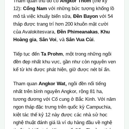
Tham quan thủ đô cổ
Angkor Thom
(thế kỷ
12):
Cổng Nam
với những bức tượng khổng lồ
mô tả việc khuấy biển sữa,
Đền Bayon
với 54
tháp được trang trí hơn 200 khuôn mặt cười
của Avalokitesvara,
Đền Phimeanakas
,
Khu
Hoàng gia
,
Sân Voi
, và
Sân Vua Cùi
.
Tiếp tục đến
Ta Prohm
, một trong những ngôi
đền đẹp nhất khu vực, gần như còn nguyên vẹn
kể từ khi được phát hiện, giữ được nét bí ẩn.
Tham quan
Angkor Wat,
ngôi đền nổi tiếng
nhất trên bình nguyên Angkor, rộng 81 ha,
tương đương với Cố cung ở Bắc Kinh. Với năm
ngọn tháp đặc trưng trên quốc kỳ Campuchia,
kiệt tác thế kỷ 12 này được các nhà sử học
nghệ thuật đánh giá là ví dụ hàng đầu về nghệ