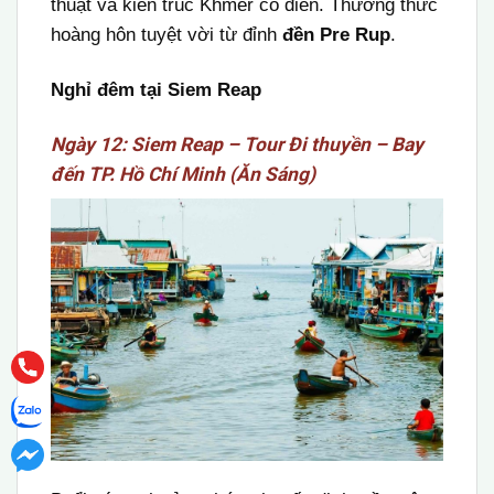
thuật và kiến trúc Khmer cổ điển. Thưởng thức
hoàng hôn tuyệt vời từ đỉnh
đền Pre Rup
.
Nghỉ đêm tại Siem Reap
Ngày 12: Siem Reap – Tour Đi thuyền – Bay
đến TP. Hồ Chí Minh (Ăn Sáng)