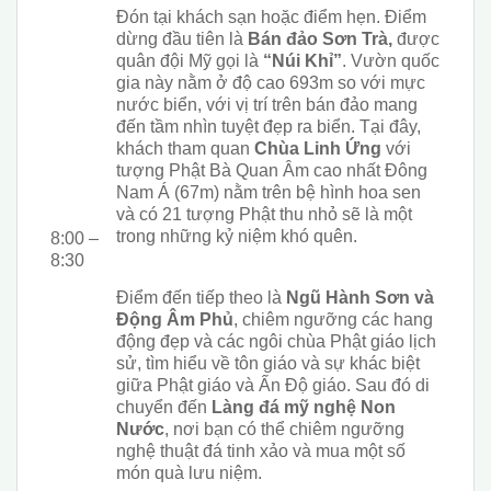
Đón tại khách sạn hoặc điểm hẹn. Điểm
dừng đầu tiên là
Bán đảo Sơn Trà,
được
quân đội Mỹ gọi là
“Núi Khỉ”
. Vườn quốc
gia này nằm ở độ cao 693m so với mực
nước biển, với vị trí trên bán đảo mang
đến tầm nhìn tuyệt đẹp ra biển. Tại đây,
khách tham quan
Chùa Linh Ứng
với
tượng Phật Bà Quan Âm cao nhất Đông
Nam Á (67m) nằm trên bệ hình hoa sen
và có 21 tượng Phật thu nhỏ sẽ là một
trong những kỷ niệm khó quên.
8:00 –
8:30
Điểm đến tiếp theo là
Ngũ Hành Sơn và
Động Âm Phủ
, chiêm ngưỡng các hang
động đẹp và các ngôi chùa Phật giáo lịch
sử, tìm hiểu về tôn giáo và sự khác biệt
giữa Phật giáo và Ấn Độ giáo. Sau đó di
chuyển đến
Làng đá mỹ nghệ Non
Nước
, nơi bạn có thể chiêm ngưỡng
nghệ thuật đá tinh xảo và mua một số
món quà lưu niệm.