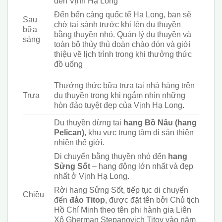
đến Vịnh Hạ Long
Đến bến cảng quốc tế Hạ Long, bạn sẽ
Sau
chờ tại sảnh trước khi lên du thuyền
bữa
bằng thuyền nhỏ. Quản lý du thuyền và
sáng
toàn bộ thủy thủ đoàn chào đón
và
giới
thiệu về lịch trình trong khi thưởng thức
đồ uống
T
hưởng thức bữa trưa tại nhà hàng trên
Trưa
du thuyền trong khi ngắm nhìn những
hòn đảo tuyệt đẹp của Vịnh Hạ Long.
D
u thuyền dừng tại
hang Bồ Nâu (hang
Pelican)
, khu vực trung tâm di sản thiên
nhiên thế giới.
Di chuyển bằng thuyền nhỏ đến
hang
Sửng Sốt
– hang động lớn nhất và đẹp
nhất ở Vịnh Hạ Long.
Rời hang Sửng Sốt, tiếp tục di chuyển
Chiều
đến
đảo Tito
p
, được đặt tên bởi Chủ tịch
Hồ Chí Minh theo tên phi hành gia Liên
Xô Gherman Stepanovich Titov vào năm