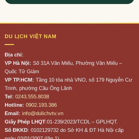
DU LỊCH VIỆT NAM
Địa chỉ:
VP Hà Nội:
Số 31A Văn Miếu, Phường Văn Miếu –
Quốc Tử Giám
VP TP.HCM:
Tầng 10 tòa nhà VNO, số 179 Nguyễn Cư
Trinh, phường Cầu Ông Lãnh
Tel:
0243.555.8038
Hotline:
0902.193.386
Email:
info@dulichvtv.vn
Giấy Phép LHQT
:01-239/2023/TCDL – GPLHQT.
Số ĐKKD
: 0102129732 do Sở KH & ĐT Hà Nội cấp
ngày 02/01/2007 (lần 1).