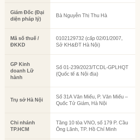
Giám Đốc (Đại
Bà Nguyễn Thị Thu Hà
diện pháp lý)
Mã số thuế /
0102129732 (cấp 02/01/2007,
ĐKKD
Sở KH&ĐT Hà Nội)
GP Kinh
Số 01-239/2023/TCDL-GPLHQT
doanh Lữ
(Quốc tế & Nội địa)
hành
Số 31A Văn Miếu, P. Văn Miếu –
Trụ sở Hà Nội
Quốc Tử Giám, Hà Nội
Chi nhánh
Tầng 10 tòa VNO, số 179 P. Cầu
TP.HCM
Ông Lãnh, TP. Hồ Chí Minh