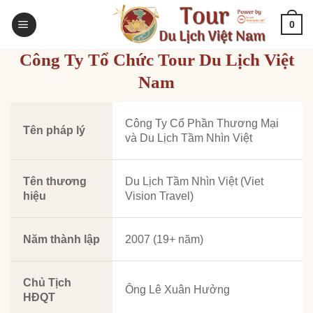
Bỏ
[fibosearch]
0
qua
nội
Công Ty Tổ Chức Tour Du Lịch Việt
dung
Nam
Công Ty Cổ Phần Thương Mại
Tên pháp lý
và Du Lịch Tầm Nhìn Việt
Tên thương
Du Lịch Tầm Nhìn Việt (Viet
hiệu
Vision Travel)
Năm thành lập
2007 (19+ năm)
Chủ Tịch
Ông Lê Xuân Hưởng
HĐQT