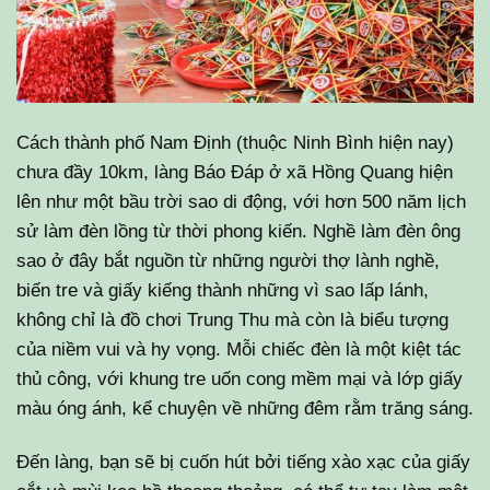
Cách thành phố Nam Định (thuộc Ninh Bình hiện nay)
chưa đầy 10km, làng Báo Đáp ở xã Hồng Quang hiện
lên như một bầu trời sao di động, với hơn 500 năm lịch
sử làm đèn lồng từ thời phong kiến. Nghề làm đèn ông
sao ở đây bắt nguồn từ những người thợ lành nghề,
biến tre và giấy kiếng thành những vì sao lấp lánh,
không chỉ là đồ chơi Trung Thu mà còn là biểu tượng
của niềm vui và hy vọng. Mỗi chiếc đèn là một kiệt tác
thủ công, với khung tre uốn cong mềm mại và lớp giấy
màu óng ánh, kể chuyện về những đêm rằm trăng sáng.
Đến làng, bạn sẽ bị cuốn hút bởi tiếng xào xạc của giấy