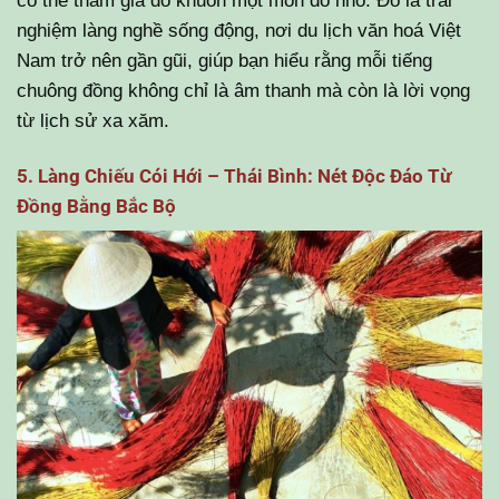
nghiệm làng nghề sống động, nơi du lịch văn hoá Việt
Nam trở nên gần gũi, giúp bạn hiểu rằng mỗi tiếng
chuông đồng không chỉ là âm thanh mà còn là lời vọng
từ lịch sử xa xăm.
5. Làng Chiếu Cói Hới – Thái Bình: Nét Độc Đáo Từ
Đồng Bằng Bắc Bộ