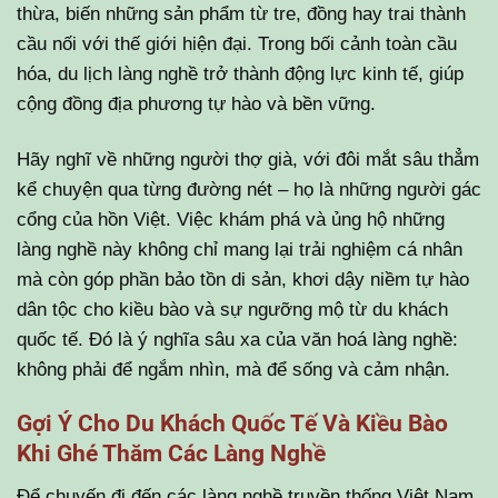
thừa, biến những sản phẩm từ tre, đồng hay trai thành
cầu nối với thế giới hiện đại. Trong bối cảnh toàn cầu
hóa, du lịch làng nghề trở thành động lực kinh tế, giúp
cộng đồng địa phương tự hào và bền vững.
Hãy nghĩ về những người thợ già, với đôi mắt sâu thẳm
kể chuyện qua từng đường nét – họ là những người gác
cổng của hồn Việt. Việc khám phá và ủng hộ những
làng nghề này không chỉ mang lại trải nghiệm cá nhân
mà còn góp phần bảo tồn di sản, khơi dậy niềm tự hào
dân tộc cho kiều bào và sự ngưỡng mộ từ du khách
quốc tế. Đó là ý nghĩa sâu xa của văn hoá làng nghề:
không phải để ngắm nhìn, mà để sống và cảm nhận.
Gợi Ý Cho Du Khách Quốc Tế Và Kiều Bào
Khi Ghé Thăm Các Làng Nghề
Để chuyến đi đến các làng nghề truyền thống Việt Nam