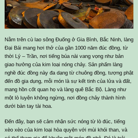
Nằm trên cù lao sông Đuống ở Gia Bình, Bắc Ninh, làng
Đại Bái mang hơi thở của gần 1000 năm đúc đồng, từ
thời Lý – Trần, nơi tiếng búa nài vang vọng như bản
giao hưởng của kim loại nóng chảy. Sản phẩm làng
nghề đúc đồng này đa dạng từ chuông đồng, tượng phật
đến đồ gia dụng, mỗi món là sự kết tinh của lửa và đất,
mang hồn cốt quan họ và làng quê Bắc Bộ. Làng như
một lò luyện không ngừng, nơi đồng chảy thành hình
dưới bàn tay tài hoa.
Đến đây, bạn sẽ cảm nhận sức nóng từ lò đúc, tiếng
xèo xèo của kim loại hòa quyện với mùi khói than, và
có thể tham gia đổ khuôn một món đồ nhỏ. Đó là trải