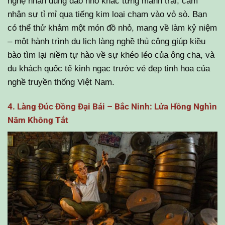
nghệ nhân dùng dao nhỏ khắc từng mảnh trai, cảm
nhận sự tỉ mỉ qua tiếng kim loại chạm vào vỏ sò. Bạn
có thể thử khảm một món đồ nhỏ, mang về làm kỷ niệm
– một hành trình du lịch làng nghề thủ công giúp kiều
bào tìm lại niềm tự hào về sự khéo léo của ông cha, và
du khách quốc tế kinh ngạc trước vẻ đẹp tinh hoa của
nghề truyền thống Việt Nam.
4. Làng Đúc Đồng Đại Bái – Bắc Ninh: Lửa Hồng Nghìn
Năm Không Tắt