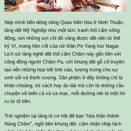
Nép mình bên dòng sông Quao hiền hòa ở Ninh Thuận,
làng dệt Mỹ Nghiệp như một bức tranh thổ cẩm sống
động, nơi những sợi chỉ đỏ vàng được dệt nên từ thế
kỷ VI, mang hồn cốt của nữ thần Po Yang Inư Nagar.
Lịch sử làng nghề dệt thổ cẩm Chăm này gắn liền với
cộng đồng người Chăm Pa, với khung dệt gỗ cổ truyền
tạo nên những họa tiết tinh xảo, tượng trưng cho sự
sinh sôi và thịnh vượng. Sản phẩm ở đây không chỉ là
khăn choàng, túi xách hay áo dài mà còn là những câu
chuyện về biển cả và sa mạc, mỗi đường nét là một lời
ru từ tổ tiên.
Trải nghiệm tại làng là cơ hội để bạn “hóa thân thành
Nàng Chăm”, ngồi bên khung dệt, cảm nhận nhịp lách