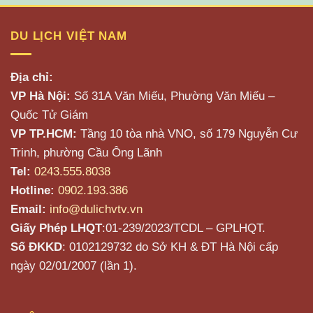
DU LỊCH VIỆT NAM
Địa chỉ:
VP Hà Nội:
Số 31A Văn Miếu, Phường Văn Miếu –
Quốc Tử Giám
VP TP.HCM:
Tầng 10 tòa nhà VNO, số 179 Nguyễn Cư
Trinh, phường Cầu Ông Lãnh
Tel:
0243.555.8038
Hotline:
0902.193.386
Email:
info@dulichvtv.vn
Giấy Phép LHQT
:01-239/2023/TCDL – GPLHQT.
Số ĐKKD
: 0102129732 do Sở KH & ĐT Hà Nội cấp
ngày 02/01/2007 (lần 1).