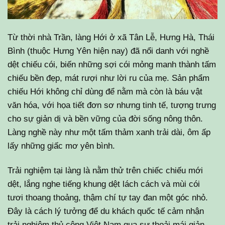
Từ thời nhà Trần, làng Hới ở xã Tân Lễ, Hưng Hà, Thái
Bình (thuộc Hưng Yên hiện nay) đã nổi danh với nghề
dệt chiếu cói, biến những sợi cói mỏng manh thành tấm
chiếu bền đẹp, mát rượi như lời ru của mẹ. Sản phẩm
chiếu Hới không chỉ dùng để nằm mà còn là báu vật
văn hóa, với họa tiết đơn sơ nhưng tinh tế, tượng trưng
cho sự giản dị và bền vững của đời sống nông thôn.
Làng nghề này như một tấm thảm xanh trải dài, ôm ấp
lấy những giấc mơ yên bình.
Trải nghiệm tại làng là nằm thử trên chiếc chiếu mới
dệt, lắng nghe tiếng khung dệt lách cách và mùi cói
tươi thoang thoảng, thậm chí tự tay đan một góc nhỏ.
Đây là cách lý tưởng để du khách quốc tế cảm nhận
trải nghiệm thủ công Việt Nam qua sự thoải mái giản