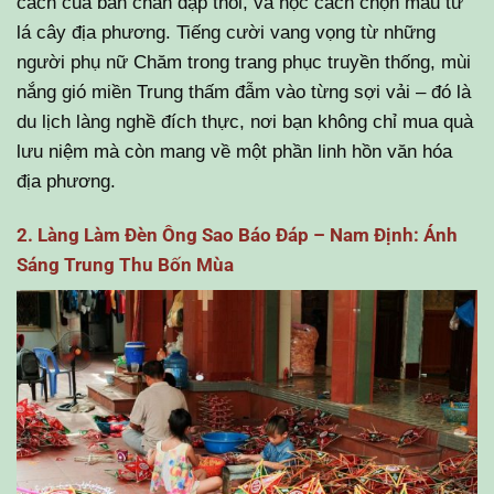
cách của bàn chân đạp thoi, và học cách chọn màu từ
lá cây địa phương. Tiếng cười vang vọng từ những
người phụ nữ Chăm trong trang phục truyền thống, mùi
nắng gió miền Trung thấm đẫm vào từng sợi vải – đó là
du lịch làng nghề đích thực, nơi bạn không chỉ mua quà
lưu niệm mà còn mang về một phần linh hồn văn hóa
địa phương.
2. Làng Làm Đèn Ông Sao Báo Đáp – Nam Định: Ánh
Sáng Trung Thu Bốn Mùa