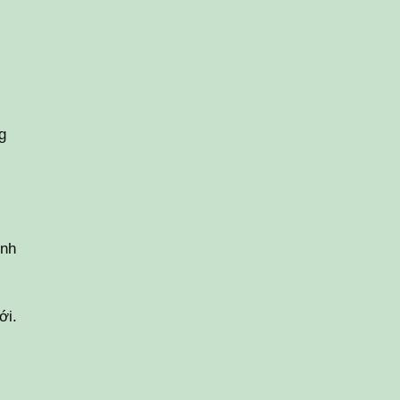
g
ình
ới.