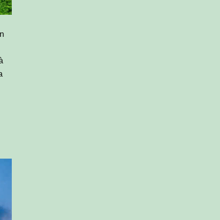
n
à
a