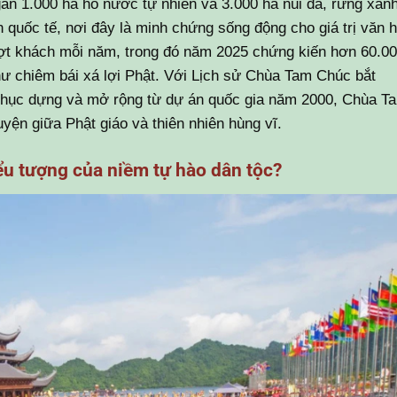
i gần 1.000 ha hồ nước tự nhiên và 3.000 ha núi đá, rừng xanh
uốc tế, nơi đây là minh chứng sống động cho giá trị văn 
 lượt khách mỗi năm, trong đó năm 2025 chứng kiến hơn 60.0
hư chiêm bái xá lợi Phật. Với Lịch sử Chùa Tam Chúc bắt
 phục dựng và mở rộng từ dự án quốc gia năm 2000, Chùa T
yện giữa Phật giáo và thiên nhiên hùng vĩ.
ểu tượng của niềm tự hào dân tộc?