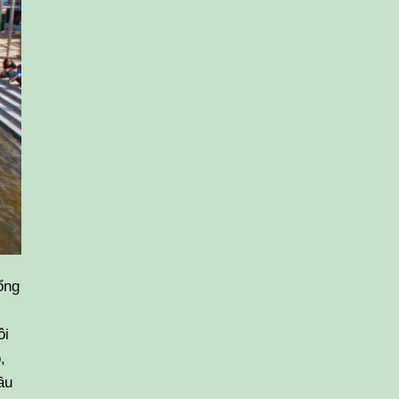
ổng
ôi
,
ầu