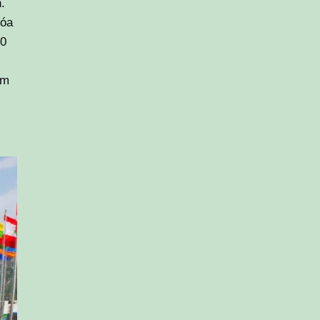
.
hóa
00
am