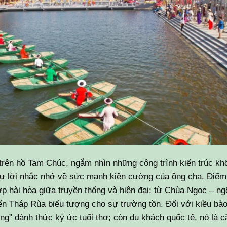
trên hồ Tam Chúc, ngắm nhìn những công trình kiến trúc kh
như lời nhắc nhở về sức mạnh kiên cường của ông cha. Điểm
 hài hòa giữa truyền thống và hiện đại: từ Chùa Ngọc – ng
ến Tháp Rùa biểu tượng cho sự trường tồn. Đối với kiều bào
ng” đánh thức ký ức tuổi thơ; còn du khách quốc tế, nó là c