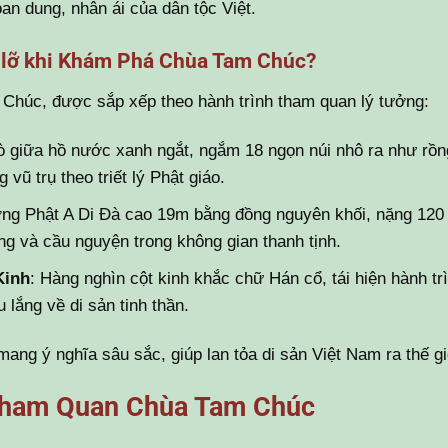
oan dung, nhân ái của dân tộc Việt.
 lỡ khi Khám Phá Chùa Tam Chúc?
 Chúc, được sắp xếp theo hành trình tham quan lý tưởng:
ò giữa hồ nước xanh ngắt, ngắm 18 ngọn núi nhô ra như rồn
vũ trụ theo triết lý Phật giáo.
ợng Phật A Di Đà cao 19m bằng đồng nguyên khối, nặng 120
ng và cầu nguyện trong không gian thanh tịnh.
Kinh
: Hàng nghìn cột kinh khắc chữ Hán cổ, tái hiện hành tr
 lắng về di sản tinh thần.
ng ý nghĩa sâu sắc, giúp lan tỏa di sản Việt Nam ra thế gi
 Tham Quan Chùa Tam Chúc