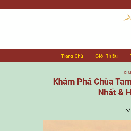
Bỏ
qua
nội
dung
Trang Chủ
Giới Thiệu
KIN
Khám Phá Chùa Tam 
Nhất & 
ĐĂ