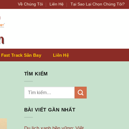
Về Chúng Tôi
Liên Hệ
Tại Sao Lại Chọn Chúng Tôi?
 Fast Track Sân Bay
Liên Hệ
TÌM KIẾM
BÀI VIẾT GẦN NHẤT
Du lịch xanh bền vững: Việt