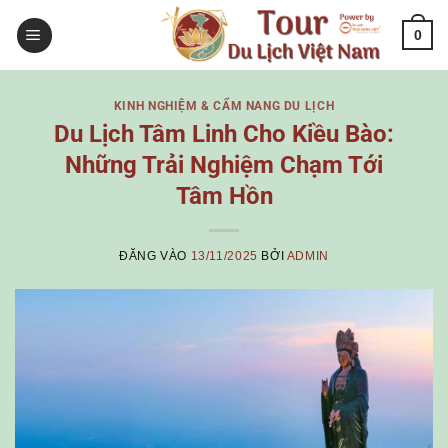
Bỏ
[fibosearch]
0
qua
nội
dung
KINH NGHIỆM & CẨM NANG DU LỊCH
Du Lịch Tâm Linh Cho Kiều Bào:
Những Trải Nghiệm Chạm Tới
Tâm Hồn
ĐĂNG VÀO
13/11/2025
BỞI
ADMIN