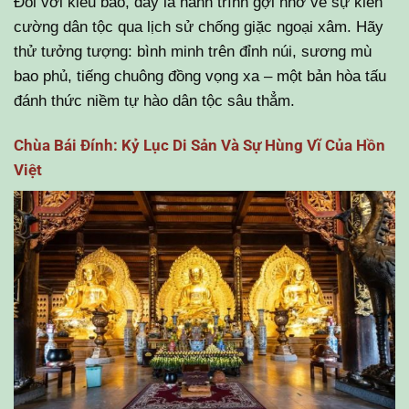
Đối với kiều bào, đây là hành trình gợi nhớ về sự kiên
cường dân tộc qua lịch sử chống giặc ngoại xâm. Hãy
thử tưởng tượng: bình minh trên đỉnh núi, sương mù
bao phủ, tiếng chuông đồng vọng xa – một bản hòa tấu
đánh thức niềm tự hào dân tộc sâu thẳm.
Chùa Bái Đính: Kỷ Lục Di Sản Và Sự Hùng Vĩ Của Hồn
Việt