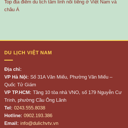
Top địa điểm du lịch tâm linh nổi tiếng ở Việt Nam và
châu Á
DU LỊCH VIỆT NAM
Địa chỉ:
VP Hà Nội:
Số 31A Văn Miếu, Phường Văn Miếu –
Quốc Tử Giám
VP TP.HCM:
Tầng 10 tòa nhà VNO, số 179 Nguyễn Cư
Trinh, phường Cầu Ông Lãnh
Tel:
0243.555.8038
Hotline:
0902.193.386
Email:
info@dulichvtv.vn