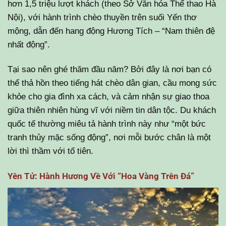
hơn 1,5 triệu lượt khách (theo Sở Văn hóa Thể thao Hà
Nội), với hành trình chèo thuyền trên suối Yến thơ
mộng, dẫn đến hang động Hương Tích – “Nam thiên đệ
nhất động”.
Tại sao nên ghé thăm đầu năm? Bởi đây là nơi bạn có
thể thả hồn theo tiếng hát chèo dân gian, cầu mong sức
khỏe cho gia đình xa cách, và cảm nhận sự giao thoa
giữa thiên nhiên hùng vĩ với niềm tin dân tộc. Du khách
quốc tế thường miêu tả hành trình này như “một bức
tranh thủy mặc sống động”, nơi mỗi bước chân là một
lời thì thầm với tổ tiên.
Yên Tử: Hành Hương Về Với “Hoa Vàng Trên Đá”