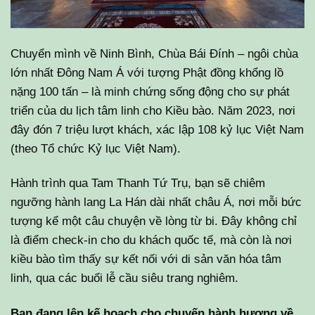
Chuyển mình về Ninh Bình, Chùa Bái Đính – ngôi chùa
lớn nhất Đông Nam Á với tượng Phật đồng khổng lồ
nặng 100 tấn – là minh chứng sống động cho sự phát
triển của du lịch tâm linh cho Kiều bào. Năm 2023, nơi
đây đón 7 triệu lượt khách, xác lập 108 kỷ lục Việt Nam
(theo Tổ chức Kỷ lục Việt Nam).
Hành trình qua Tam Thanh Tứ Trụ, bạn sẽ chiêm
ngưỡng hành lang La Hán dài nhất châu Á, nơi mỗi bức
tượng kể một câu chuyện về lòng từ bi. Đây không chỉ
là điểm check-in cho du khách quốc tế, mà còn là nơi
kiều bào tìm thấy sự kết nối với di sản văn hóa tâm
linh, qua các buổi lễ cầu siêu trang nghiêm.
Bạn đang lên kế hoạch cho chuyến hành hương về