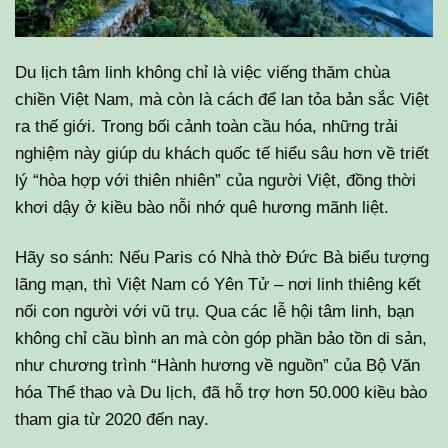
Du lịch tâm linh không chỉ là việc viếng thăm chùa
chiền Việt Nam, mà còn là cách để lan tỏa bản sắc Việt
ra thế giới. Trong bối cảnh toàn cầu hóa, những trải
nghiệm này giúp du khách quốc tế hiểu sâu hơn về triết
lý “hòa hợp với thiên nhiên” của người Việt, đồng thời
khơi dậy ở kiều bào nỗi nhớ quê hương mãnh liệt.
Hãy so sánh: Nếu Paris có Nhà thờ Đức Bà biểu tượng
lãng mạn, thì Việt Nam có Yên Tử – nơi linh thiêng kết
nối con người với vũ trụ. Qua các lễ hội tâm linh, bạn
không chỉ cầu bình an mà còn góp phần bảo tồn di sản,
như chương trình “Hành hương về nguồn” của Bộ Văn
hóa Thể thao và Du lịch, đã hỗ trợ hơn 50.000 kiều bào
tham gia từ 2020 đến nay.