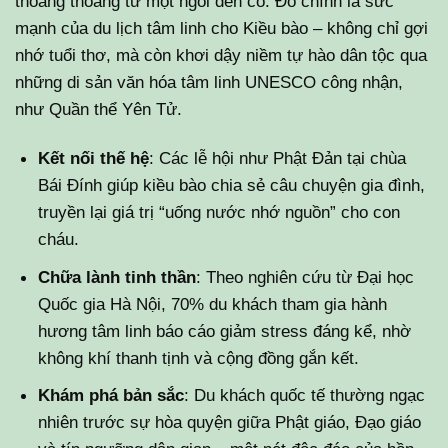
thoang thoảng từ một ngôi đền cổ. Đó chính là sức
mạnh của du lịch tâm linh cho Kiều bào – không chỉ gợi
nhớ tuổi thơ, mà còn khơi dậy niềm tự hào dân tộc qua
những di sản văn hóa tâm linh UNESCO công nhận,
như Quần thể Yên Tử.
Kết nối thế hệ
: Các lễ hội như Phật Đản tại chùa
Bái Đính giúp kiều bào chia sẻ câu chuyện gia đình,
truyền lại giá trị “uống nước nhớ nguồn” cho con
cháu.
Chữa lành tinh thần
: Theo nghiên cứu từ Đại học
Quốc gia Hà Nội, 70% du khách tham gia hành
hương tâm linh báo cáo giảm stress đáng kể, nhờ
không khí thanh tịnh và cộng đồng gắn kết.
Khám phá bản sắc
: Du khách quốc tế thường ngạc
nhiên trước sự hòa quyện giữa Phật giáo, Đạo giáo